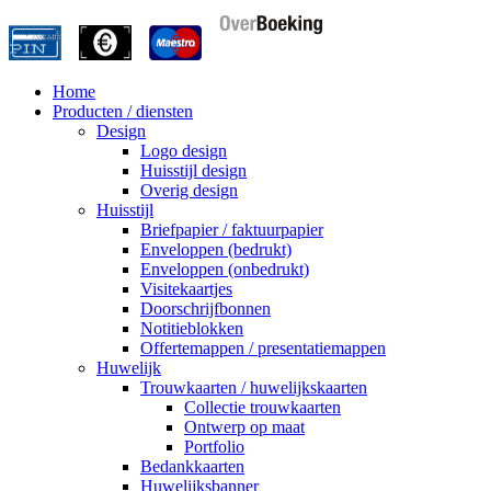
Home
Producten / diensten
Design
Logo design
Huisstijl design
Overig design
Huisstijl
Briefpapier / faktuurpapier
Enveloppen (bedrukt)
Enveloppen (onbedrukt)
Visitekaartjes
Doorschrijfbonnen
Notitieblokken
Offertemappen / presentatiemappen
Huwelijk
Trouwkaarten / huwelijkskaarten
Collectie trouwkaarten
Ontwerp op maat
Portfolio
Bedankkaarten
Huwelijksbanner