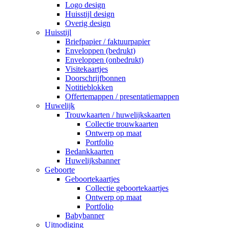
Logo design
Huisstijl design
Overig design
Huisstijl
Briefpapier / faktuurpapier
Enveloppen (bedrukt)
Enveloppen (onbedrukt)
Visitekaartjes
Doorschrijfbonnen
Notitieblokken
Offertemappen / presentatiemappen
Huwelijk
Trouwkaarten / huwelijkskaarten
Collectie trouwkaarten
Ontwerp op maat
Portfolio
Bedankkaarten
Huwelijksbanner
Geboorte
Geboortekaartjes
Collectie geboortekaartjes
Ontwerp op maat
Portfolio
Babybanner
Uitnodiging