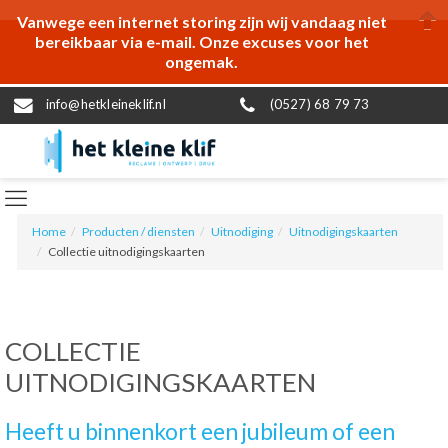
Vanwege een internet storing zijn wij vandaag niet
bereikbaar via e-mail. Onze excuses voor het
ongemak.
info@hetkleineklif.nl
(0527) 68 79 73
Home
Producten / diensten
Uitnodiging
Uitnodigingskaarten
Collectie uitnodigingskaarten
COLLECTIE
UITNODIGINGSKAARTEN
Heeft u binnenkort een jubileum of een